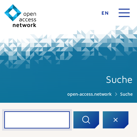
EN
Suche
open-access.network
Suche