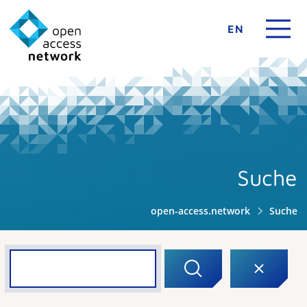
EN
Suche
open-access.network
Suche