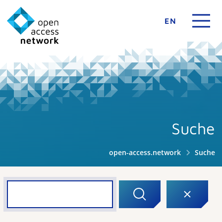
EN
Suche
open-access.network
Suche