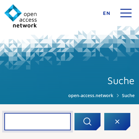
EN
Suche
open-access.network
Suche