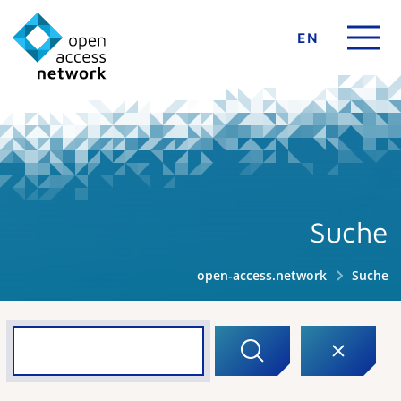
EN
Suche
open-access.network
Suche