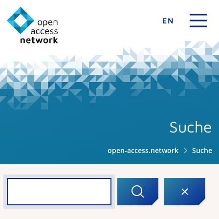
EN
Suche
open-access.network
Suche