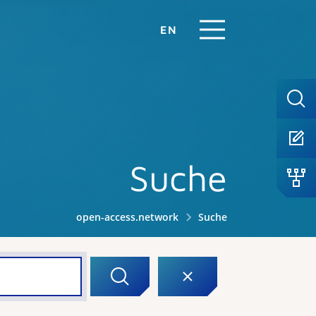
EN
Suche
open-access.network
Suche