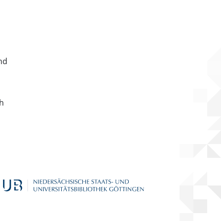
nd
ch