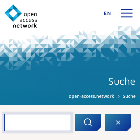
EN
Suche
open-access.network
Suche