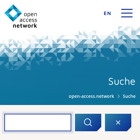
EN
Suche
open-access.network
Suche