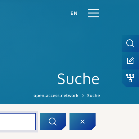
EN
Suche
open-access.network
Suche