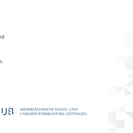
nd
ch