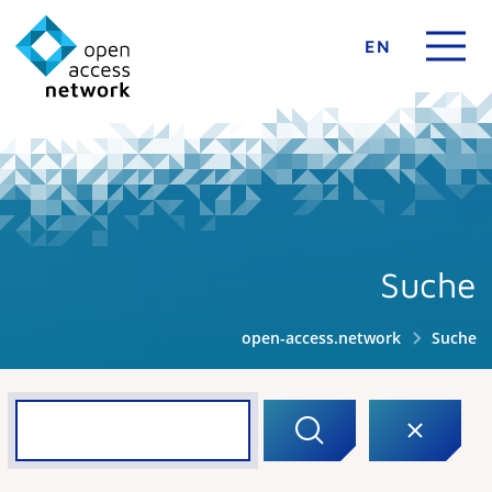
EN
Suche
open-access.network
Suche