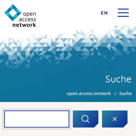
EN
Suche
open-access.network
Suche