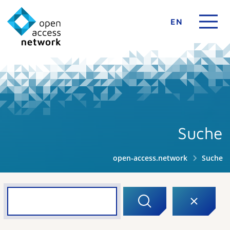
EN
Suche
open-access.network
Suche