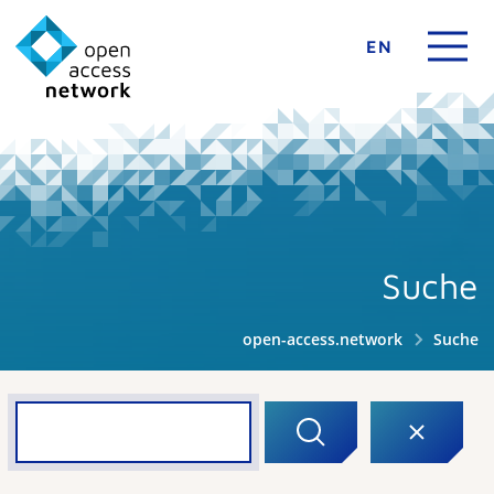
EN
Suche
open-access.network
Suche