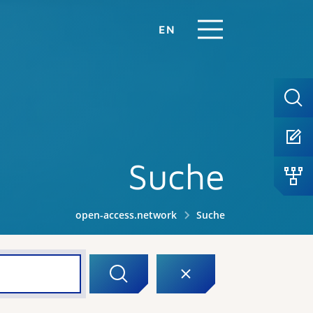
EN
Suche
open-access.network
Suche