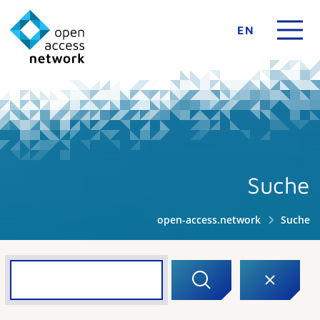
EN
Suche
open-access.network
Suche