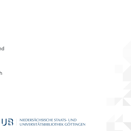
nd
ch