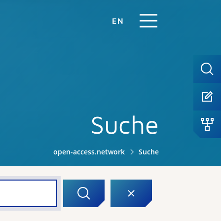
EN
Suche
open-access.network
Suche