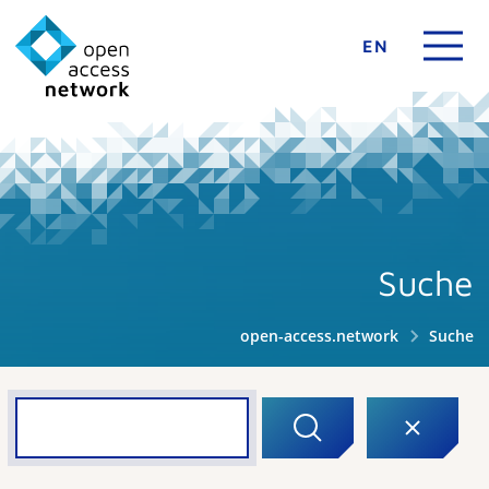
EN
Suche
open-access.network
Suche