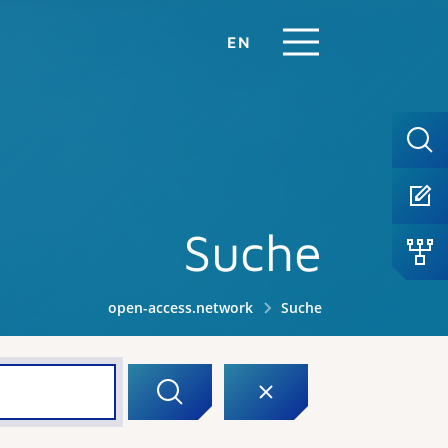
EN
Suche
open-access.network
Suche