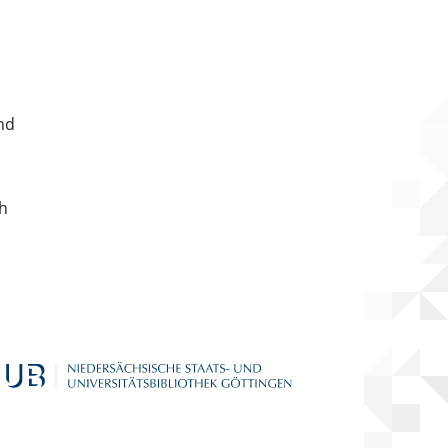
nd
ch