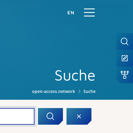
EN
Suche
open-access.network
Suche