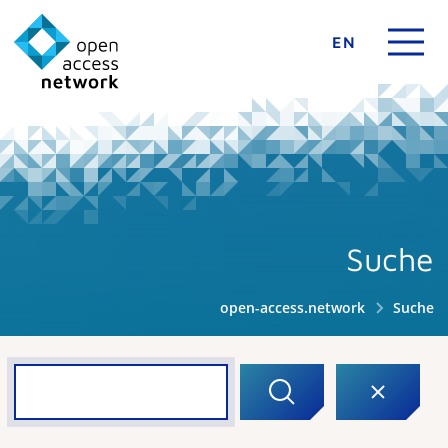
EN
Suche
open-access.network
Suche