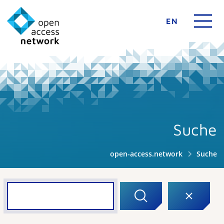
EN
Suche
open-access.network
Suche