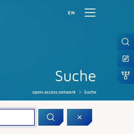
EN
Suche
open-access.network
Suche