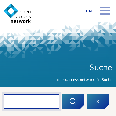
EN
Suche
open-access.network
Suche