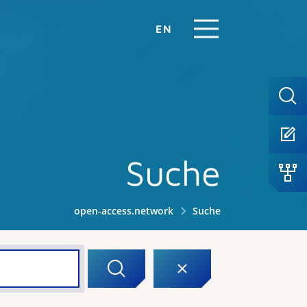
EN
Suche
open-access.network
Suche