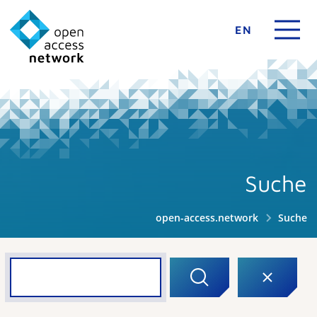
EN
Suche
open-access.network
Suche