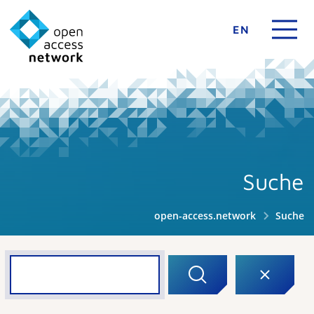
EN
Suche
open-access.network
Suche