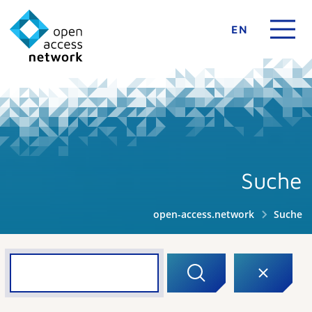
EN
Suche
open-access.network
Suche