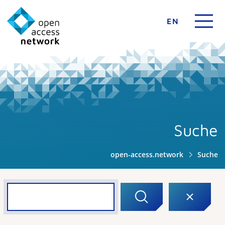
EN
Suche
open-access.network
Suche