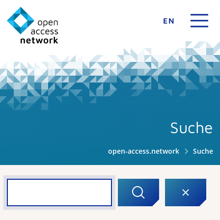
EN
Suche
open-access.network
Suche